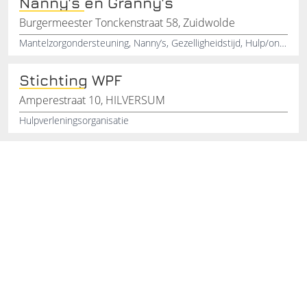
Nanny's en Granny's
Burgermeester Tonckenstraat 58, Zuidwolde
Mantelzorgondersteuning, Nanny’s, Gezelligheidstijd, Hulp/ondersteuning bij verjaardag, Huishoudelijke hulp, Oppas huren, Oppas inhuren, Oppas nacht inhuren, Oppas inhuren weekend, Nanny inhuren
Stichting WPF
Amperestraat 10, HILVERSUM
Hulpverleningsorganisatie