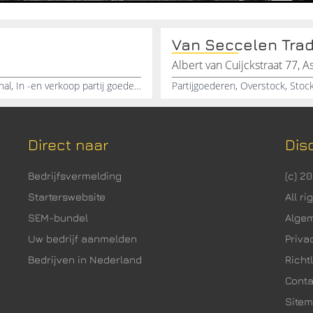
Van Seccelen Tra
Albert van Cuijckstraat 77, A
Huishoudelijke artikelen, Geschenkartikelen, Koopjeshal, In -en verkoop partij goederen, Venlo
Partijgoederen, Overstock, Stoc
Direct naar
Dis
Bedrijfsvermelding
(c) 2
Starterswebsite
All r
SEM-bundel
Alge
Uw bedrijf aanmelden
Priva
Bedrijven in Nederland
Richtl
Cont
Site