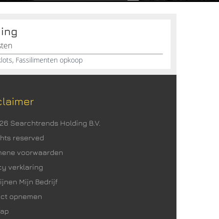
ding
sten
klots, Fassilimenten opkoop
claimer
026 Searchtrends Holding B.V.
ights reserved
mene voorwaarden
cy verklaring
ijnen Mijn Bedrijf
act opnemen
map