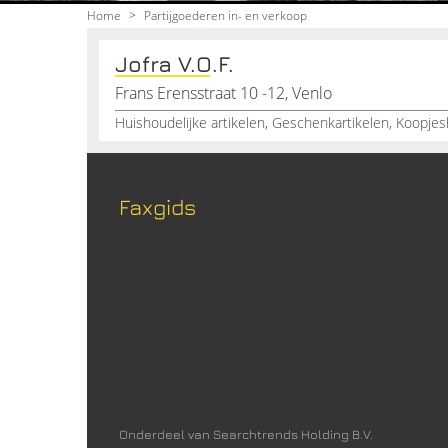
Home
>
Partijgoederen in- en verkoop
Jofra V.O.F.
Frans Erensstraat 10 -12, Venlo
Faxgids
Onderdeel van Searchtrends Holding B.V.