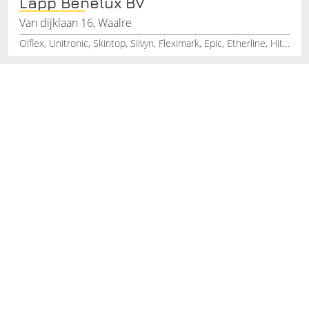
Lapp Benelux BV
Van dijklaan 16, Waalre
Olflex, Unitronic, Skintop, Silvyn, Fleximark, Epic, Etherline, Hitronic, Markeersystemen, Connectoren