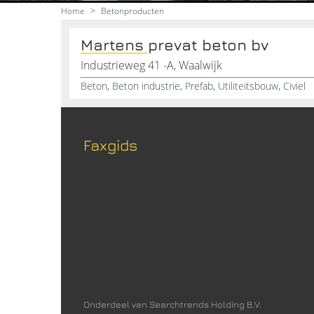
Home
>
Betonproducten
Martens prevat beton bv
Industrieweg 41 -A, Waalwijk
Beton, Beton industrie, Prefab, Utiliteitsbouw, Civiel
Faxgids
Onderdeel van Searchtrends Holding B.V.