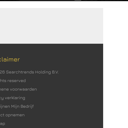
claimer
026 Searchtrends Holding B.V.
ights reserved
mene voorwaarden
cy verklaring
ijnen Mijn Bedrijf
act opnemen
map