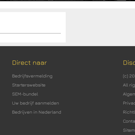
Direct naar
Dis
Bedrijfsvermelding
(c) 2
Starterswebsite
All r
SEM-bundel
Alge
Uw bedrijf aanmelden
Priva
Bedrijven in Nederland
Richtl
Cont
Site