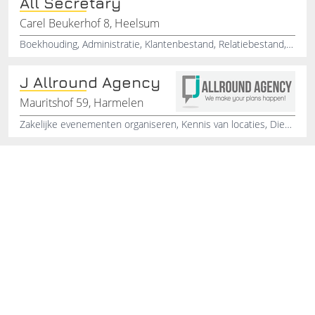
All Secretary
Carel Beukerhof 8, Heelsum
Boekhouding, Administratie, Klantenbestand, Relatiebestand, Personeelszaken, Projectmanagement, Personeelsuitje, Administratieve dienstverlening, Vergaderingen organiseren, Management assistent
J Allround Agency
Mauritshof 59, Harmelen
Zakelijke evenementen organiseren, Kennis van locaties, Dienstverlening op locatie, Maatwerk event, Organisatieadviesbureau, Professioneel bemiddelingsadvies, Communicatie, Hostess Service, Bemiddeling in vergaderzalen, Bemiddeling in zakelijke dienstverlening