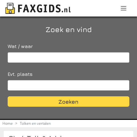
Zoek en vind
Wat / waar
Evt. plaats
Zoeken
Home
>
Tolken en vertalen