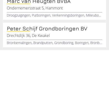
Marc van Heugten BVBA
Ondernemersstraat 5, Hammont
Droogzuigingen, Putboringen, Verkenningsboringen, Milieuboringen, Boringen
Peter Schijf Grondboringen BV
Drechtdijk 36, De Kwakel
Bronbemalingen, Brandputten, Grondboring, Boringen, Bronbemaling, Koudopslag, Warmteopslag, Zuigboringen, Pulsboringen, Avegaarboringen