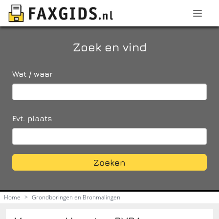
Zoek en vind
Wat / waar
Evt. plaats
Zoeken
Home
>
Grondboringen en Bronmalingen