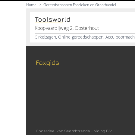
Home
>
Gereedschappen Fabrieken en Groothandel
Toolsworld
Koopvaardijweg 2, Oosterhout
Faxgids
Onderdeel van Searchtrends Holding B.V.