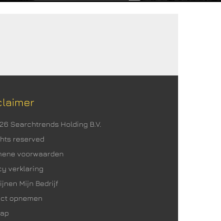
claimer
026 Searchtrends Holding B.V.
ights reserved
mene voorwaarden
cy verklaring
ijnen Mijn Bedrijf
act opnemen
map