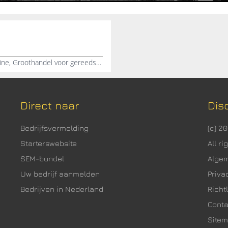
Cirkelzagen, Online gereedschappen, Accu boormachine, Groothandel voor gereedschappen
Direct naar
Dis
Bedrijfsvermelding
(c) 2
Starterswebsite
All r
SEM-bundel
Alge
Uw bedrijf aanmelden
Priva
Bedrijven in Nederland
Richtl
Cont
Site