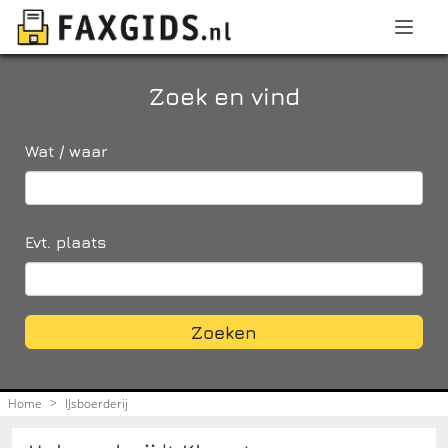
Zoek en vind
Wat / waar
Evt. plaats
Zoeken
Home
>
IJsboerderij