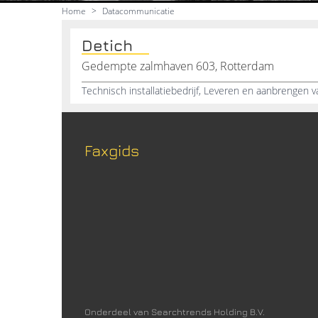
Home
>
Datacommunicatie
Detich
Gedempte zalmhaven 603, Rotterdam
Faxgids
Onderdeel van Searchtrends Holding B.V.