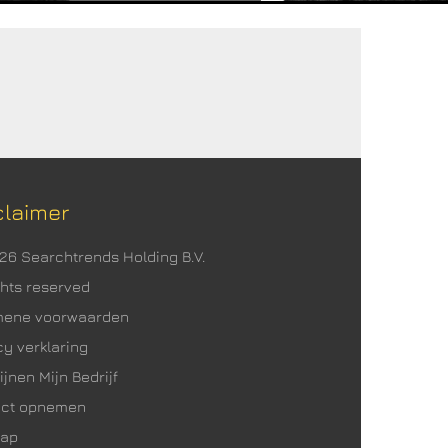
claimer
026 Searchtrends Holding B.V.
ights reserved
mene voorwaarden
cy verklaring
ijnen Mijn Bedrijf
act opnemen
map