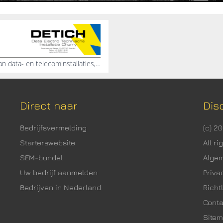
Technisch installatiebedrijf, Leveren en aanbrengen van data- en telecominstallaties, Netwerk datacenter aanleggen, Data- en telecom installaties, Zwakstroom, Sterkstroom, Kabel trekken datacenter, Patchkast aanleggen, Serverkasten aanleggen, Web plekken voorzien van kabels
Direct naar
Dis
Bedrijfsvermelding
(c) 2
Starterswebsite
All r
SEM-bundel
Alge
Uw bedrijf aanmelden
Priva
Bedrijven in Nederland
Richtl
Cont
Site