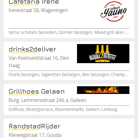
Cafetaria Irene
Irenestraat 58, Wageningen
Verse schotels bestellen, Donner bezorgen, Mixed grill laten bezorgen, Shoarma, Belegde broodjes, Pita bezorgen, Lamsvlees, Bezorging van eten, Steaks, Halal producten
drinks2deliver
Van Koetsveldstraat 16, Den
Haag
Drank bezorgen, Sigaretten bezorgen, Bier bezorgen, Champagne bezorgen, Wijn bezorgen, Bezorging van alcohol, Drank aan huis bezorging, Thuis bezorging, Frisdranken bezorgen, Bezorgdienst
Grillhoes Gelaen
Burg. Lemmensstraat 246 a, Geleen
Grillhuis, Bezorgservice, Bloemenmarkt, Geleen, Limburg
RandstadRijder
Kleiwegstraat 17, Gouda