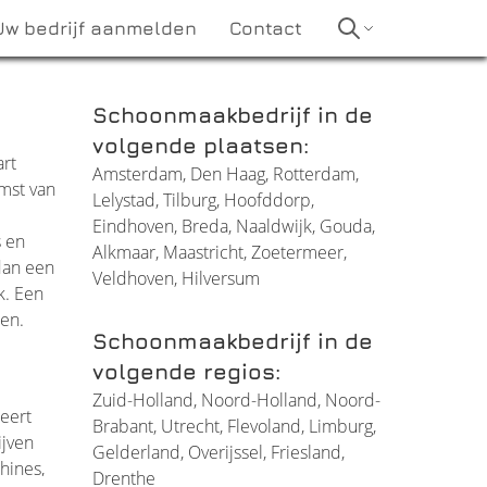
Uw bedrijf aanmelden
Contact
Schoonmaakbedrijf in de
volgende plaatsen:
art
Amsterdam
,
Den Haag
,
Rotterdam
,
mst van
Lelystad
,
Tilburg
,
Hoofddorp
,
Eindhoven
,
Breda
,
Naaldwijk
,
Gouda
,
s en
Alkmaar
,
Maastricht
,
Zoetermeer
,
dan een
Veldhoven
,
Hilversum
k. Een
en.
Schoonmaakbedrijf in de
volgende regios:
Zuid-Holland
,
Noord-Holland
,
Noord-
eert
Brabant
,
Utrecht
,
Flevoland
,
Limburg
,
ijven
Gelderland
,
Overijssel
,
Friesland
,
hines,
Drenthe