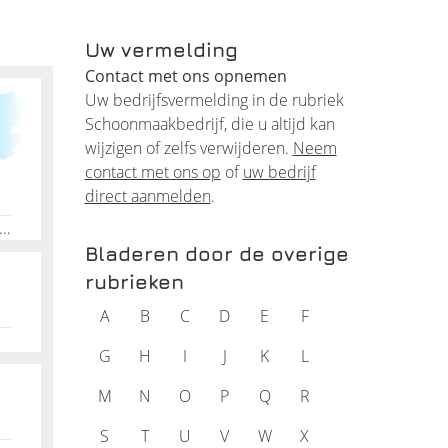
Uw vermelding
Contact met ons opnemen
Uw bedrijfsvermelding in de rubriek
Schoonmaakbedrijf, die u altijd kan
wijzigen of zelfs verwijderen.
Neem
contact met ons op
of
uw bedrijf
d om u
direct aanmelden
.
en, Bouwopleveringen, Reinigingswerken, Ontruimingen, Kwantiteit, Kwaliteit, Veiligheid, Zorgvuldigheid, Betrouwbaarheid, Duurzaamheid
Bladeren door de overige
seerde
rubrieken
A
B
C
D
E
F
G
H
I
J
K
L
M
N
O
P
Q
R
S
T
U
V
W
X