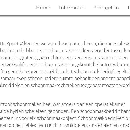
Home
Informatie
Producten
e \'poets\' kennen we vooral van particulieren, die meestal zw
bedrijven hebben een schoonmaker in dienst zonder tussenko
 name de grotere, gaan echter een overeenkomst aan met een
 een gekwalificeerde schoonmaker langskomt die betrouwbaar i
oeft u geen kopzorgen te hebben, het schoonmaakbedrijf regelt 
t zomaar even schoon. Iedere ruimte behoeft een andere aanpa
akmiddelen en schoonmaaktechnieken toegepast moeten word
 kantoor schoonmaken heel wat anders dan een operatiekamer
aalde hygiënische eisen gebonden. Een schoonmaakbedrijf hant
e mensen in voor elk schoonmaakobject. Schoonmaakbedrijven bl
gen op het gebied van reinigingsmiddelen, -materialen en -mac