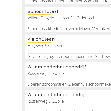
Dieptereiniging keuken
Schoonmaakartikelen fabrieken & groothandel
Dieptereiniging sanitair
SchoonTotaal
Sanitaire artikelen
Willem Dingeldeinstraat 51, Oldenzaal
Schoonmaakbedrijven leveren ook sanitaire artikele
Schoonmaakbedrijven, Verhuizingen Verhuizers V
kwalitatieve schoonmaakmiddelen heeft. Het scho
toiletpapier op tijd worden bijgevuld. Technische
VisionClean
Toiletpapier
Hogeweg 96, Losser
Handdoekpapier
Handzeep
Luchtverfrissing
Toiletbrilreiniger
Wi-am onderhoudsbedrijf
Damesverbandcontainers
Russenweg 6, Zwolle
Afvalbakken
Kortom, schoonmaken is een vak. Houd uw bedrijf
Wi-am onderhoudsbedrijf
Russenweg 6, Zwolle