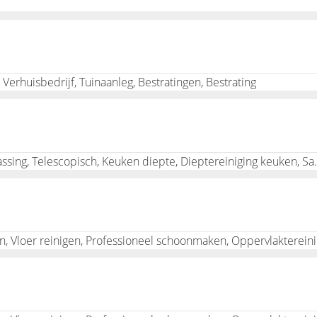
n. Zo hoeft u deze niet zelf te gaan kopen en bent u er zeker v
erhuisbedrijf, Tuinaanleg, Bestratingen, Bestrating
onmaakbedrijf zorgt ervoor dat handdoekpapier of handdoekro
 handymans vormen veelal ook een onderdeel van de dienstverle
Gevelreiniging, Interieur schoonmaak, Glasbewass
Vloeren schoonmake
 schoon en benader vandaag nog een schoonmaakbedrijf!