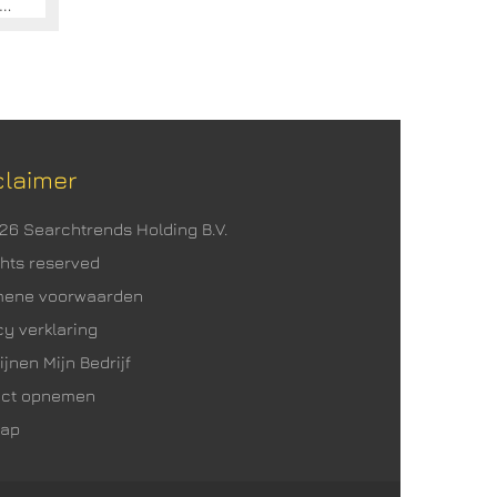
n, Ziekenhuis schoonmaken, Vloer reinigen, Professioneel schoonmaken, Oppervlaktereiniging, Speciaal reinigen, Bedrijven schoonmaken, Kantoor schoonmaken, Interieurverzorging, Cleaning
claimer
026 Searchtrends Holding B.V.
ights reserved
mene voorwaarden
cy verklaring
ijnen Mijn Bedrijf
act opnemen
map