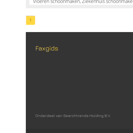
1
Faxgids
Onderdeel van Searchtrends Holding B.V.