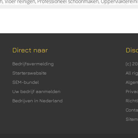
Vloeren schoonmake
Direct naar
Dis
Bedrijfsvermelding
(c) 2
Starterswebsite
All r
SEM-bundel
Alge
Uw bedrijf aanmelden
Priva
Bedrijven in Nederland
Richtl
Cont
Site