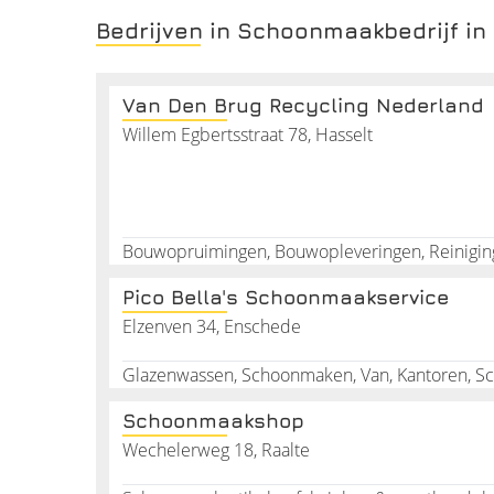
waarbij het milieu in acht wordt genomen. Schoo
Bedrijven in Schoonmaakbedrijf in 
schoonmaakconcepten aan:
Kantoren
Verzamelgebouwen
Van Den Brug Recycling Nederland
Scholen en kinderdagverblijven
Willem Egbertsstraat 78, Hasselt
Medische en zorginstellingen
Sportaccommodaties
Uiteraard vindt het schoonmaakwerk plaats op een ti
en uw klanten niet tot last te zijn.
Gespecialiseerde diensten scho
Pico Bella's Schoonmaakservice
Schoonmaakbedrijven bieden over het algemeen dez
Elzenven 34, Enschede
schoonmaakdiensten. Informeer goed welk schoon
Glasbewassing
Glazenwassen, Schoonmaken, Van, Kantoren, Sch
Gevelreiniging
Vloeronderhoud
Schoonmaakshop
Reiniging van computerapparatuur
Wechelerweg 18, Raalte
Bouwschoonmaak