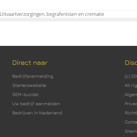
 Uitvaartverzorgingen, begrafenissen en crematie
Direct naar
Dis
Bedrijfsvermelding
(c) 2
Starterswebsite
All r
SEM-bundel
Alge
Uw bedrijf aanmelden
Priva
Bedrijven in Nederland
Richtl
Cont
Site