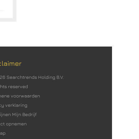
claimer
026 Searchtrends Holding B.V.
ights reserved
mene voorwaarden
cy verklaring
ijnen Mijn Bedrijf
act opnemen
map