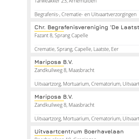
Tarweakker 23, Arnemuiden
Uitvaartverzekering
Begrafenis-, Crematie- en Uitvaartverzorgingen
Heeft u al een uitvaartverzekering? Misschien denkt 
Chr. Begrafenisvereniging 'De Laatst
dient er vooral voor om uw nabestaanden niet met 
in Nederland al snel op tot duizenden euro\'s. Da
Fazant 8, Sprang Capelle
kunt dit gemakkelijk en snel online regelen via inte
Crematie, Sprang, Capelle, Laatste, Eer
Zorg ervoor dat uw uitvaartverzorging geregeld is nu
Mariposa B.V.
Zandkuilweg 8, Maasbracht
Uitvaartzorg, Mortuarium, Crematorium, Uitvaa
Mariposa B.V.
Zandkuilweg 8, Maasbracht
Uitvaartzorg, Mortuarium, Crematorium, Uitvaa
Uitvaartcentrum Boerhavelaan