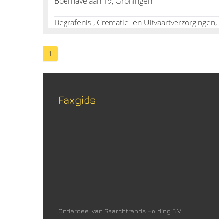
Boerhavelaan 19, Groningen
Begrafenis-, Crematie- en Uitvaartverzorgingen,
1
Faxgids
Onderdeel van Searchtrends Holding B.V.