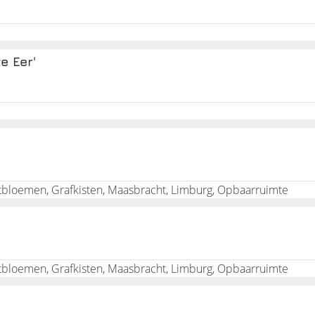
u er liever niet over na. Begrijpelijk, maar een uitvaartverzeker
e Eer'
onverhoopte kosten achter te laten. De kosten voor een uitvaar
arom is het goed om eens na te denken over een
uitvaartverzeke
rnet. Sparen voor uw uitvaart is ook een optie.
 u nog leeft!
rtbloemen, Grafkisten, Maasbracht, Limburg, Opbaarruimte
rtbloemen, Grafkisten, Maasbracht, Limburg, Opbaarruimte