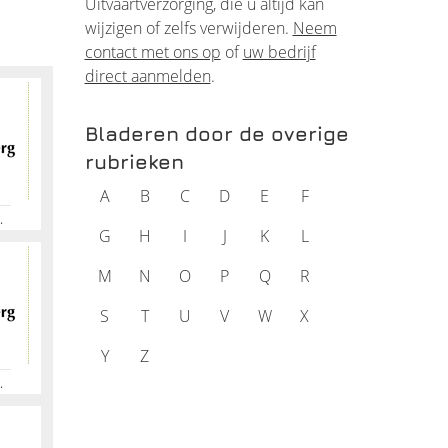
Uitvaartverzorging, die u altijd kan
ilt u
wijzigen of zelfs verwijderen.
Neem
contact met ons op
of
uw bedrijf
nemen?
direct aanmelden
.
Bladeren door de overige
rubrieken
A
B
C
D
E
F
d is
 Betrokken, Uitvaartverzorging Veenendaal, Begrafenissen
G
H
I
J
K
L
M
N
O
P
Q
R
en in
S
T
U
V
W
X
Y
Z
ren.
 Betrokken, Uitvaartverzorging Veenendaal, Begrafenissen
er een