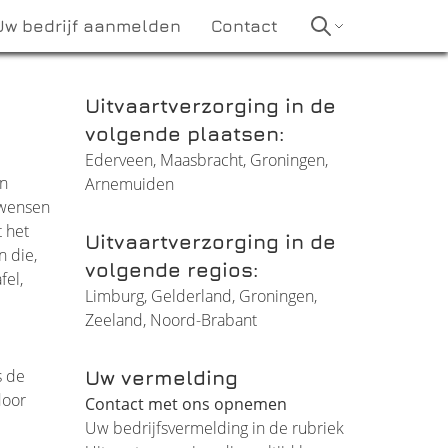
Uw bedrijf aanmelden
Contact
Uitvaartverzorging in de
volgende plaatsen:
Ederveen
,
Maasbracht
,
Groningen
,
In
Arnemuiden
wensen
t het
Uitvaartverzorging in de
n die,
volgende regios:
fel,
Limburg
,
Gelderland
,
Groningen
,
Zeeland
,
Noord-Brabant
s de
Uw vermelding
door
Contact met ons opnemen
Uw bedrijfsvermelding in de rubriek