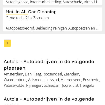
Autodiagnose, Interieurbekleding, Autoschade, Airco, Uitlijnen, Banden, Winterbanden, Auto-alarms, Audio, APK-keuringen
Met-in All Car Cleaning
Grote tocht 21a, Zaandam
Autopoetsbedrijf, Bekleding reinigen, Autopoetsen en Polysten, Rookluchtverwijderen, Ozonbehandeling
1
Auto's - Autobedrijven in de volgende
plaatsen:
Amsterdam
,
Den Haag
,
Roosendaal
,
Zaandam
,
Waardenburg
,
Aalsmeer
,
Lelystad
,
Heerenveen
,
Enschede
,
Paterswolde
,
Nijmegen
,
Schiedam
,
Joure
,
Elst
,
Hengelo
Auto's - Autobedrijven in de volgende