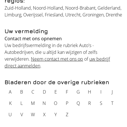
regios:
Zuid-Holland
,
Noord-Holland
,
Noord-Brabant
,
Gelderland
,
Limburg
,
Overijssel
,
Friesland
,
Utrecht
,
Groningen
,
Drenthe
Uw vermelding
Contact met ons opnemen
Uw bedrijfsvermelding in de rubriek Auto's -
Autobedrijven, die u altijd kan wijzigen of zelfs
verwijderen.
Neem contact met ons op
of
uw bedrijf
direct aanmelden
.
Bladeren door de overige rubrieken
A
B
C
D
E
F
G
H
I
J
K
L
M
N
O
P
Q
R
S
T
U
V
W
X
Y
Z