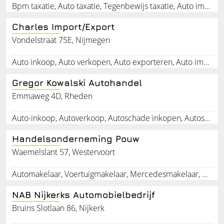
Bpm taxatie, Auto taxatie, Tegenbewijs taxatie, Auto import, Auto importeren, Bpm formulier, Taxatie rapport, Bpm rapport, Bpm specialist, Wev taxatie
Charles Import/Export
Vondelstraat 75E, Nijmegen
Auto inkoop, Auto verkopen, Auto exporteren, Auto importeren, Autogarage, Autodealer, Busje, Personenauto, Elektronica
Gregor Kowalski Autohandel
Emmaweg 4D, Rheden
Auto-inkoop, Autoverkoop, Autoschade inkopen, Autoschade verkopen, Schadeauto, Reparatie auto, Auto met schade verkopen, Auto met schade inkopen, Autodealer, Autoschade herstellen
Handelsonderneming Pouw
Waemelslant 57, Westervoort
Automakelaar, Voertuigmakelaar, Mercedesmakelaar, Mercedesonderdelen, G-klasse, Gelandewagen, G-specialist, Mercedes-oldtimer, Westervoort, Gelderland
NAB Nijkerks Automobielbedrijf
Bruins Slotlaan 86, Nijkerk