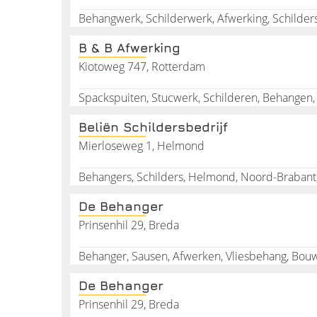
vereeuwigd op de muur.
Behangwerk, Schilderwerk, Afwerking, Schildersb
Succes met behangen of maak het jezelf makkelijk
B & B Afwerking
Kiotoweg 747, Rotterdam
Beliën Schildersbedrijf
Mierloseweg 1, Helmond
Behangers, Schilders, Helmond, Noord-Braban
De Behanger
Prinsenhil 29, Breda
Behanger, Sausen, Afwerken, Vliesbehang, Bo
De Behanger
Prinsenhil 29, Breda