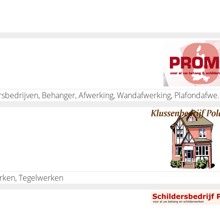
t emmers water of behangverwijderaar aan de slag gaan kan oo
us haal de stroom eraf voordat u met water aan de slag gaat op
hniek en hoofdpijn van het behang verwijderen en de muur beha
ehang – hoewel verven dan waarschijnlijk makkelijker is – tot pr
Schilder, Schilderwerk, Schilderbedrijf, Schildersbedri
g om te weten welke behangsoorten er bestaan:
n papier, glad of reliëf, niet te beschilderen of schoon te maken
l is overschilderbaar, hardvinyl is sterker en afwasbaar. Beiden
en krimpt niet, schijnt door.
oort, kan goed tegen vocht en is vlamwerend.
rken, Tegelwerken
k verschillende lijmsoorten. Informeer hiervoor bij de doe-het
wand? Kies uit de vele kleuren en dessins van effen tot barok,
en behang op maat? Ook dat is mogelijk. Je eigen ontwerp of foto