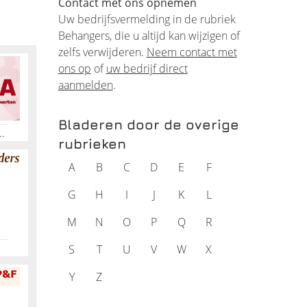
Contact met ons opnemen
k. Een
Uw bedrijfsvermelding in de rubriek
Behangers, die u altijd kan wijzigen of
 muren
zelfs verwijderen.
Neem contact met
ons op
of
uw bedrijf direct
aanmelden
.
ngklaar
Bladeren door de overige
intjes
jven, Behanger, Afwerking, Wandafwerking, Plafondafwerking, Sausen
rubrieken
,
A
B
C
D
E
F
 hebben
G
H
I
J
K
L
M
N
O
P
Q
R
S
T
U
V
W
X
-zelf
Y
Z