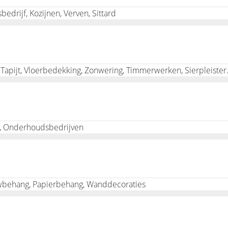
edrijf, Kozijnen, Verven, Sittard
 en ga een behanger inhuren!
Spackspuiten, Stucwerk, Schilde
t, Onderhoudsbedrijven
uwbehang, Papierbehang, Wanddecoraties