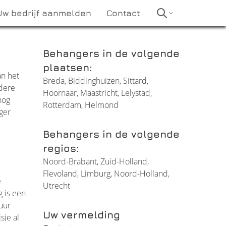
Uw bedrijf aanmelden
Contact
Behangers in de volgende
plaatsen:
an het
Breda
,
Biddinghuizen
,
Sittard
,
rdere
Hoornaar
,
Maastricht
,
Lelystad
,
nog
Rotterdam
,
Helmond
ger
Behangers in de volgende
regios:
Noord-Brabant
,
Zuid-Holland
,
Flevoland
,
Limburg
,
Noord-Holland
,
e
Utrecht
 is een
muur
Uw vermelding
sje al