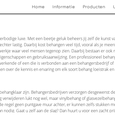
Home
Informatie
Producten
rbodige luxe. Met een beetje geluk beheers jij zelf de kunst v
chter lastig. Daarbij kost behangen veel tijd, vooral als je mee
ewerkje waar veel mensen tegenop zien. Daarbij bestaan er ook 
eigenschappen en gebruiksaanwijzing. Een professioneel behan
g werkende of een die is verbonden aan een behangersbedrijf of
en over de kennis en ervaring om elk soort behang loeistrak en
ehangklaar zijn. Behangersbedrijven verzorgen desgewenst d
verwijderen lukt nog wel, maar vinylbehang of glasvezelbehang
 in de regel geen puntgave muur achter, er kunnen zelfs stukken 
dig. Gaat u zelf aan de slag? Dan huurt u voor een zacht prij