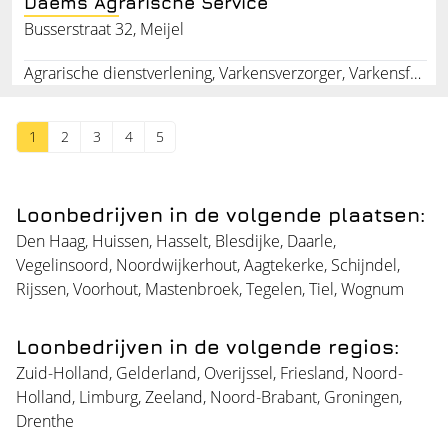
Daems Agrarische Service
Busserstraat 32, Meijel
Agrarische dienstverlening, Varkensverzorger, Varkensfokkerij, Advies bij varkenshouderij
1
2
3
4
5
Loonbedrijven in de volgende plaatsen:
Den Haag
,
Huissen
,
Hasselt
,
Blesdijke
,
Daarle
,
Vegelinsoord
,
Noordwijkerhout
,
Aagtekerke
,
Schijndel
,
Rijssen
,
Voorhout
,
Mastenbroek
,
Tegelen
,
Tiel
,
Wognum
Loonbedrijven in de volgende regios:
Zuid-Holland
,
Gelderland
,
Overijssel
,
Friesland
,
Noord-
Holland
,
Limburg
,
Zeeland
,
Noord-Brabant
,
Groningen
,
Drenthe