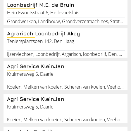
Loonbedrijf M.S. de Bruin
Hein Ewoutsstraat 6, Hellevoetsluis
Grondwerken, Landbouw, Grondverzetmachines, Stratenmaker, Tuinonderhoud, Tuinaanleg, Kraanmachinist, Sierbestrating, Trekkerchaffeur, Bestratingen
Agrarisch Loonbedrijf Akay
Teniersplantsoen 142, Den Haag
IJzervlechten, Loonbedrijf, Argarisch, loonbedrijf, Den, Haag, Zuid-Holland
Agri Service KleinJan
Kruimersweg 5, Daarle
Koeien, Melken van koeien, Scheren van koeien, Veehouder, Koeienverzorger, Agrarische werkzaamheden
Agri Service KleinJan
Kruimersweg 5, Daarle
Koeien, Melken van koeien, Scheren van koeien, Veehouder, Koeienverzorger, Agrarische werkzaamheden