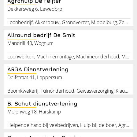
Agrohulp De Feijter
Dekkersweg 6, Lewedorp
Loonbedrijf, Akkerbouw, Grondverzet, Middelburg, Zeeland
Allround bedrijf De Smit
Mandrill 40, Wognum
Loonwerken, Machinemontage, Machineonderhoud, Machinereparatie
ARGA Dienstverlening
Delfstraat 41, Loppersum
Boomkwekerij, Tuinonderhoud, Gewasverzorging, Klauwverzorging, Rundveepedicure
B. Schut dienstverlening
Molenweg 18, Harskamp
Helpende hand bij veebedrijven, Hulp bij de boer, Agrarische dienstverlening, Kalveren, Alle dagelijkse werkzaamheden, Melken van koeien, Klauwverzorging van vee, Voeren van vee, Opstarten van melkrobot