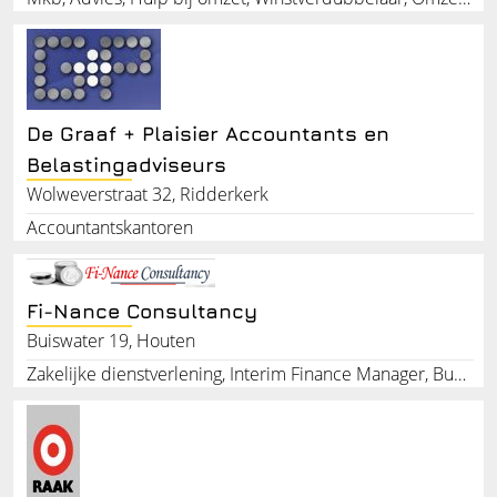
De Graaf + Plaisier Accountants en
Belastingadviseurs
Wolweverstraat 32, Ridderkerk
Accountantskantoren
Fi-Nance Consultancy
Buiswater 19, Houten
Zakelijke dienstverlening, Interim Finance Manager, Business control, Finance consultancy, Aangifte inkomstenbelasting, Voorlopige aangiften, Bezwaarschriften uitstel aanvragen, Aanvragen diverse toeslagen, Consultancy, Administratie