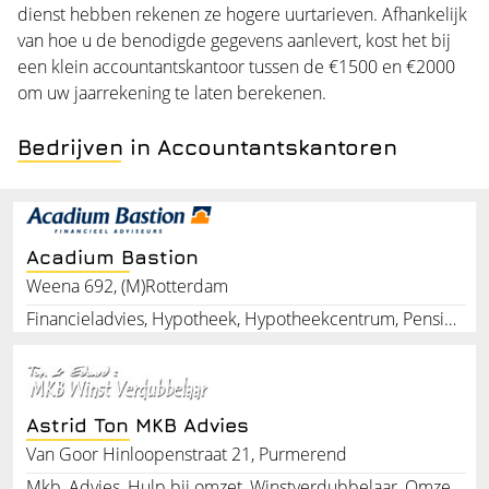
dienst hebben rekenen ze hogere uurtarieven. Afhankelijk
van hoe u de benodigde gegevens aanlevert, kost het bij
een klein accountantskantoor tussen de
€
1500 en €2000
om uw jaarrekening te laten berekenen.
Bedrijven in Accountantskantoren
Acadium Bastion
Weena 692, (M)Rotterdam
Financieladvies, Hypotheek, Hypotheekcentrum, Pensioenen, Hypotheekservice, Verzekering, Assurantien, Goudenhanddruk, Financieelintermediair, Financieleberekeningen
Astrid Ton MKB Advies
Van Goor Hinloopenstraat 21, Purmerend
Mkb, Advies, Hulp bij omzet, Winstverdubbelaar, Omzet maken, Omzet genereren, Winst maken, Financieel hulpverlener