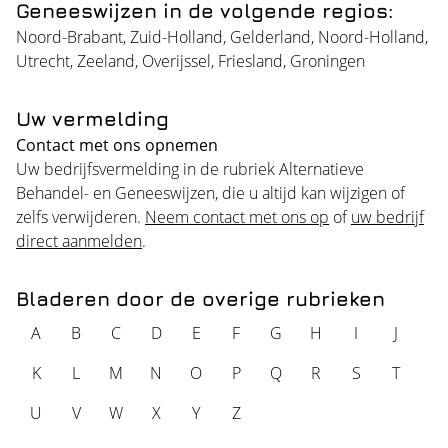
Geneeswijzen in de volgende regios:
Noord-Brabant
,
Zuid-Holland
,
Gelderland
,
Noord-Holland
,
Utrecht
,
Zeeland
,
Overijssel
,
Friesland
,
Groningen
Uw vermelding
Contact met ons opnemen
Uw bedrijfsvermelding in de rubriek Alternatieve
Behandel- en Geneeswijzen, die u altijd kan wijzigen of
zelfs verwijderen.
Neem contact met ons op
of
uw bedrijf
direct aanmelden
.
Bladeren door de overige rubrieken
A
B
C
D
E
F
G
H
I
J
K
L
M
N
O
P
Q
R
S
T
U
V
W
X
Y
Z