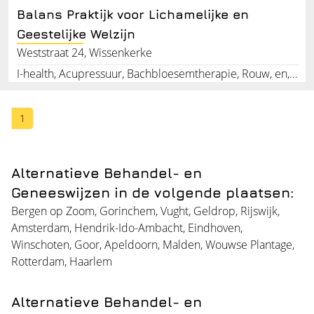
Balans Praktijk voor Lichamelijke en
Geestelijke Welzijn
Weststraat 24, Wissenkerke
I-health, Acupressuur, Bachbloesemtherapie, Rouw, en, trauma, verwerking #, t, Persoonlijke, ontwikkeling
1
Alternatieve Behandel- en
Geneeswijzen in de volgende plaatsen:
Bergen op Zoom
,
Gorinchem
,
Vught
,
Geldrop
,
Rijswijk
,
Amsterdam
,
Hendrik-Ido-Ambacht
,
Eindhoven
,
Winschoten
,
Goor
,
Apeldoorn
,
Malden
,
Wouwse Plantage
,
Rotterdam
,
Haarlem
Alternatieve Behandel- en