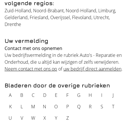
volgende regios:
Zuid-Holland
,
Noord-Brabant
,
Noord-Holland
,
Limburg
,
Gelderland
,
Friesland
,
Overijssel
,
Flevoland
,
Utrecht
,
Drenthe
Uw vermelding
Contact met ons opnemen
Uw bedrijfsvermelding in de rubriek Auto's - Reparatie en
Onderhoud, die u altijd kan wijzigen of zelfs verwijderen.
Neem contact met ons op
of
uw bedrijf direct aanmelden
.
Bladeren door de overige rubrieken
A
B
C
D
E
F
G
H
I
J
K
L
M
N
O
P
Q
R
S
T
U
V
W
X
Y
Z