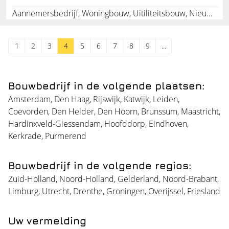
Aannemersbedrijf, Woningbouw, Uitiliteitsbouw, Nieuwbouw, Badkamers, Keukens, Zonnepanelen, Zonnecollectoren, Afbouwerken, Limburg
1
2
3
4
5
6
7
8
9
...
Bouwbedrijf in de volgende plaatsen:
Amsterdam
,
Den Haag
,
Rijswijk
,
Katwijk
,
Leiden
,
Coevorden
,
Den Helder
,
Den Hoorn
,
Brunssum
,
Maastricht
,
Hardinxveld-Giessendam
,
Hoofddorp
,
Eindhoven
,
Kerkrade
,
Purmerend
Bouwbedrijf in de volgende regios:
Zuid-Holland
,
Noord-Holland
,
Gelderland
,
Noord-Brabant
,
Limburg
,
Utrecht
,
Drenthe
,
Groningen
,
Overijssel
,
Friesland
Uw vermelding