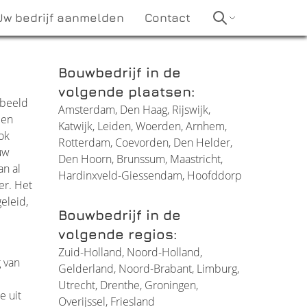
Uw bedrijf aanmelden
Contact
Bouwbedrijf in de
volgende plaatsen:
rbeeld
Amsterdam
,
Den Haag
,
Rijswijk
,
een
Katwijk
,
Leiden
,
Woerden
,
Arnhem
,
ok
Rotterdam
,
Coevorden
,
Den Helder
,
uw
Den Hoorn
,
Brunssum
,
Maastricht
,
an al
Hardinxveld-Giessendam
,
Hoofddorp
er. Het
eleid,
Bouwbedrijf in de
volgende regios:
Zuid-Holland
,
Noord-Holland
,
 van
Gelderland
,
Noord-Brabant
,
Limburg
,
Utrecht
,
Drenthe
,
Groningen
,
e uit
Overijssel
,
Friesland