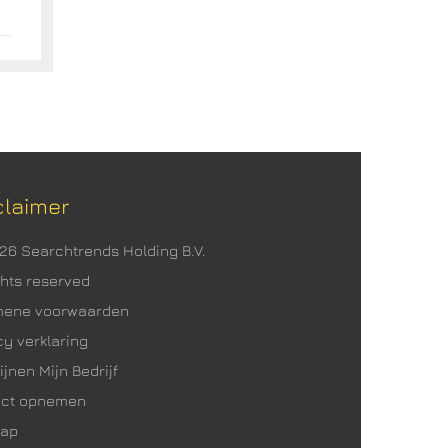
claimer
026 Searchtrends Holding B.V.
ights reserved
mene voorwaarden
cy verklaring
ijnen Mijn Bedrijf
act opnemen
map