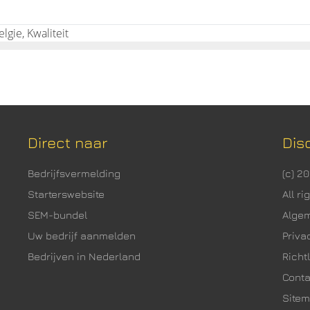
gie, Kwaliteit
Direct naar
Dis
Bedrijfsvermelding
(c) 2
Starterswebsite
All r
SEM-bundel
Alge
Uw bedrijf aanmelden
Priva
Bedrijven in Nederland
Richtl
Cont
Site