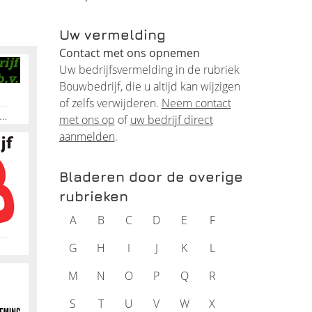
 voor
als
Uw vermelding
Contact met ons opnemen
l
Uw bedrijfsvermelding in de rubriek
Bouwbedrijf, die u altijd kan wijzigen
of zelfs verwijderen.
Neem contact
rijf, Renovatiewerken, Onderhoudswerken, Nieuwbouw woning, Bouwkundig adviesbureau, Nieuwbouw appartementen, Woning verbouw, Gevelrenovatie, Badkamerrenovatie, Woning renovatie
met ons op
of
uw bedrijf direct
ren
aanmelden
.
s wilt
Bladeren door de overige
rubrieken
A
B
C
D
E
F
G
H
I
J
K
L
M
N
O
P
Q
R
lannen
S
T
U
V
W
X