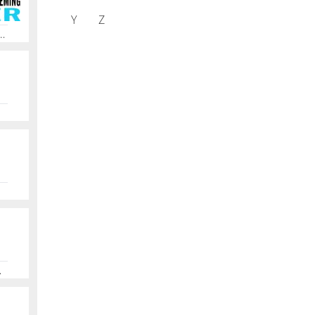
innen,
Y
Z
arend!
, Bouwonderneming, Kozijnrenovatie, Dakrenovatie, Verbouw, Onderhoud
, Stucwerk, Systeembouw