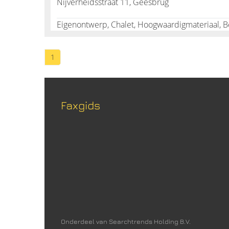
Nijverheidsstraat 11, Geesbrug
Eigenontwerp, Chalet, Hoogwaardigmateriaal, Bel
1
Faxgids
Onderdeel van Searchtrends Holding B.V.