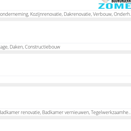
el tijd met het zoeken naar de juiste vakmensen, materiaal inw
erstellen. Een bouwbedrijf inhuren werkt dus vooral kostenbesp
Nieuwbouw, Klussenbedrijf, Bouwbedrijf
ge, Daken, Constructiebouw
Bouw, Afbouw, Wanden, Plafonds, Standbouw, Badkamer renovatie, Badkamer vernieuwen, Tegelwerkzaamheden