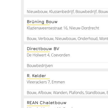
Huurt u een bouwbedrijf in dan bespaart u uzelf ve
wettelijke regels uitpluizen en eventuele fouten h
éé
Brüning Bouw
Klazienaveensestraat 16, Nieuw-Dordrecht
Bouw, Verbouw, Nieuwbouw, Onderhoud, Monta
Directbouw BV
De Holwert 4, Coevorden
Bouwbedrijven
R. Kelder
Vleerackers 7, Emmen
REAN Chaletbouw