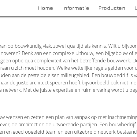
Home
Informatie
Producten
kan op bouwkundig vlak, zowel qua tijd als kennis. Wilt u bijvoo
renoveren? Denk aan een complexe uitbouw, een bijgebouw of 
tal geen optie qua complexiteit van het betreffende bouwwerk. O
araan u zich moet houden. Welke wettelijke regels gelden voor 
den aan de gestelde eisen milieugebied. Een bouwbedrijf is v
aar de juiste architect speuren hoeft bijvoorbeeld ook niet me
de netwerk. Met de juiste expertise en ruim ervaring wordt u beg
 uw wensen en zetten een plan van aanpak op met inachtneming
ever, de architect en de uitvoerende partijen. Een bouwbedrijf
ren en goed opgeleid team en een uitgebreid netwerk bestaand