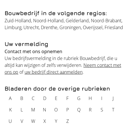
Bouwbedrijf in de volgende regios:
Zuid-Holland
,
Noord-Holland
,
Gelderland
,
Noord-Brabant
,
Limburg
,
Utrecht
,
Drenthe
,
Groningen
,
Overijssel
,
Friesland
Uw vermelding
Contact met ons opnemen
Uw bedrijfsvermelding in de rubriek Bouwbedrijf, die u
altijd kan wijzigen of zelfs verwijderen.
Neem contact met
ons op
of
uw bedrijf direct aanmelden
.
Bladeren door de overige rubrieken
A
B
C
D
E
F
G
H
I
J
K
L
M
N
O
P
Q
R
S
T
U
V
W
X
Y
Z