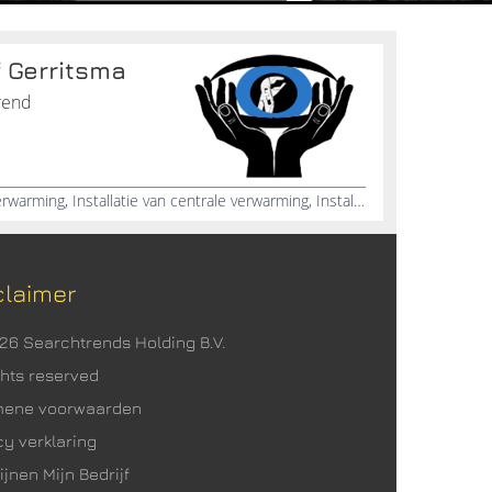
f Gerritsma
rend
Honeywell evohome, Centrale verwarming, Installatie van centrale verwarming, Installatiebedrijf, CV monteur, CV installatie, CV onderhoud, CV reparatie, Mechanische ventilatiesystemen, Gasinstallaties
claimer
026 Searchtrends Holding B.V.
ights reserved
mene voorwaarden
cy verklaring
ijnen Mijn Bedrijf