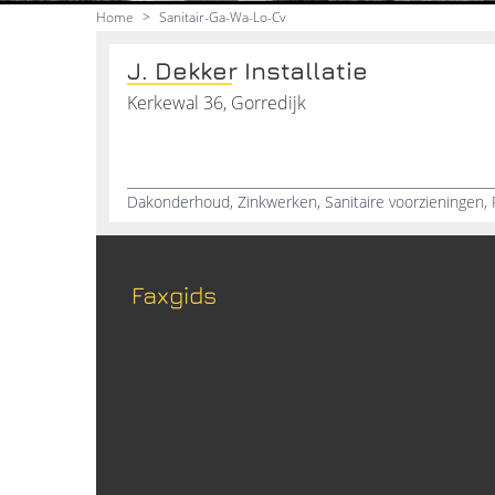
Home
>
Sanitair-Ga-Wa-Lo-Cv
J. Dekker Installatie
Kerkewal 36, Gorredijk
Faxgids