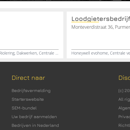
Loodgietersbedrij
Monteverdistraat 36, Purme
Dakonderhoud, Zinkwerken, Sanitaire voorzieningen, Riolering, Dakwerken, Centrale verwarming aanleggen, Leidingwerk, Elektra, Waterleidingen aanleggen, Verstoppingen verhelpen
Direct naar
Dis
Bedrijfsvermelding
(c) 2
Starterswebsite
All r
SEM-bundel
Alge
Uw bedrijf aanmelden
Priva
Bedrijven in Nederland
Richtl