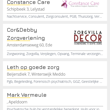
Constance Care
Schipbeek 3, Lelystad
Nachtservice, Consulent, Zorgconsulent, PGB, Thuiszorg, Verzorging, Schoonmaak
Cor&Debby
Zorgverlening
Amsterdamseweg 60, Ede
Zorgwoning, Zorgvilla, Verplegen, Opvang, Terminale verzorging, Tijdelijke logeeropname, Ouderen, Persoonlijke zorg, Zorg en aandacht, Dementiezorg
Leth op goede zorg
Beijersdiek 7, Winterswijk Meddo
Pgb, Begeleiding, Forensisch psychiatrisch, GGZ, Geestelijke gezondheidszorg, Persoonsgebonden budget, Gezondheidszorg, Behandeling, Goede zorg, Hulp en advies
Mark Vermeule
, Apeldoorn
Psychiatrische hulp bij verstandelijke beperking, Hulp voor jongeren, Troubleshooter, Professionele verslavingszorg, Hulp in de zorg, Psycho-educatie, Triple Aim, Zwaardere doelgroepen, Ambulante zorg, Psychische hulpverlening