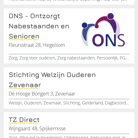
ONS - Ontzorgt
Nabestaanden en
Senioren
Fleursstraat 28, Hegelsom
Zorg, Zorg voor ouderen, Zorg nabestaanden, Persoonlijk, PGB-advies, Trajectbegeleiding, Hulp bij thuisadministratie, Ondersteuning ouderen, Hulp, Advies
Stichting Welzijn Ouderen
Zevenaar
De Hooge Bongert 3, Zevenaar
Welzijn, Ouderen, Zevenaar, Stichting, Gelderland, Dagbesteding
TZ Direct
Wijngaard 48, Spijkernisse
Zorg, Allround hulpverlening, Cliëntenzorg, Ambulante zorg, Huishoudelijke taken, Begeleiding, Combinatie zorg pakketten