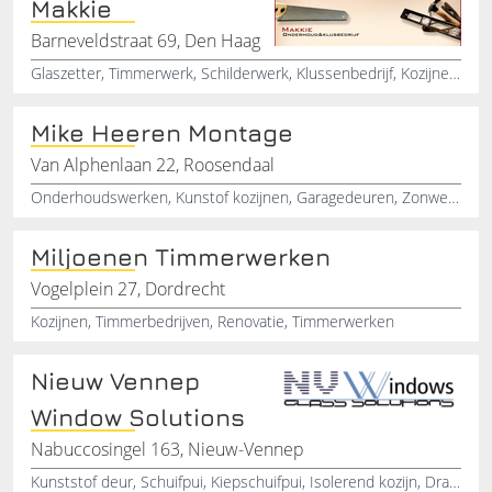
Makkie
Barneveldstraat 69, Den Haag
Glaszetter, Timmerwerk, Schilderwerk, Klussenbedrijf, Kozijnen, Hout, Kunstof, Ruitschade, Glasservice, Zuid-Holland
Mike Heeren Montage
Van Alphenlaan 22, Roosendaal
Onderhoudswerken, Kunstof kozijnen, Garagedeuren, Zonwering, Zonnepanelen plaatsen
Miljoenen Timmerwerken
Vogelplein 27, Dordrecht
Kozijnen, Timmerbedrijven, Renovatie, Timmerwerken
Nieuw Vennep
Window Solutions
Nabuccosingel 163, Nieuw-Vennep
Kunststof deur, Schuifpui, Kiepschuifpui, Isolerend kozijn, Draaikiepraam, Aluminium kozijnen, Verdiepte profielen, Rolhor, Ingebouwd rolluik, Elektrisch rolluik