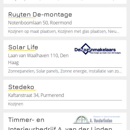
Ruyten De-montage
Notenboomlaan 50, Roermond
Kozijnen op maat plaatsen, Kozijnen met glas plaatsen, Nieuwe kozijnen kopen, Kozijnen kunststof , Kozijnen vervangen, Kozijnen kopen, Kozijnen nieuw plaatsen, Voordelige kozijnen kopen, Nieuwbouw kozijnen, Kozijn voor woning prijs
Solar Life
Laan van Waalhaven 110, Den
Haag
Zonnepanelen, Solar panels, Zonne energie, Installatie van zonnepanelen, Montage van zonnepanelen, Bevestigen van zonnepanelen, Energie besparen, Energiebesparing, Screenline, Kozijnenmakelaar
Stedeko
Kaftanstraat 34, Purmerend
Kozijnen
Timmer- en
Interieurbedrijf A. van der Linden