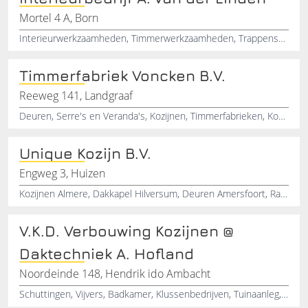
Mortel 4 A, Born
Interieurwerkzaamheden, Timmerwerkzaamheden, Trappenspecialist, Kozijnwerk, Houten trappen, Sierkanten, Deuren, Ramen, Ronde kozijnen
Timmerfabriek Voncken B.V.
Reeweg 141, Landgraaf
Deuren, Serre's en Veranda's, Kozijnen, Timmerfabrieken, Kozijnen en Serrebouw
Unique Kozijn B.V.
Engweg 3, Huizen
Kozijnen Almere, Dakkapel Hilversum, Deuren Amersfoort, Ramen Amstelveen, Noord-Holland
V.K.D. Verbouwing Kozijnen @
Daktechniek A. Hofland
Noordeinde 148, Hendrik ido Ambacht
Schuttingen, Vijvers, Badkamer, Klussenbedrijven, Tuinaanleg, Daktechnieken, Kozijnen, Ramen, Deuren, Sanitair, Verbouwingen, Tuinontwerp