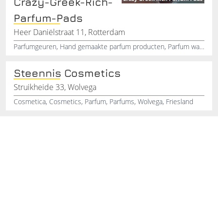
Crazy-Greek-Rich-
Parfum-Pads
Heer Daniëlstraat 11, Rotterdam
Parfumgeuren, Hand gemaakte parfum producten, Parfum waxmels, Auto parfum , Parfum massage olie, Parfum lampé geuren, Diverse geurbranders, Parfum stofzuiger korrels, Speciaal parfum pads op bestelling
Steennis Cosmetics
Struikheide 33, Wolvega
Cosmetica, Cosmetics, Parfum, Parfums, Wolvega, Friesland