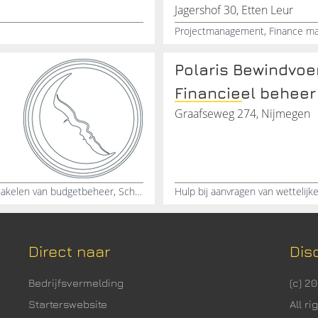
Jagershof 30, Etten Leur
Polaris Bewindvoe
Financieel beheer
Graafseweg 274, Nijmegen
Schuldbegeleiding, Ondersteuning bij schulden, Inschakelen van budgetbeheer, Schuldhulpverlening, Gratis budgetcoach aan huis, Persoonlijk budgetadvies, Schuldhulp aan huis, Gratis intake budgetcoach, Hulp en ondersteuning bij schulden, Gratis intake bij schuldhulp
Direct naar
Dis
Bedrijfsvermelding
(c) 2
Starterswebsite
All r