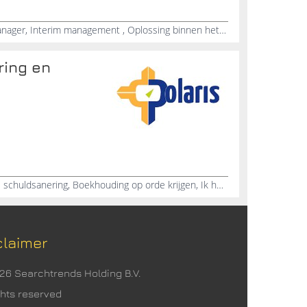
Projectmanagement, Finance manager, Interim management , Oplossing binnen het bedrijf, Verbetering binnen het bedrijf, Finance controller, Interim oplossingen
ring en
Hulp bij aanvragen van wettelijke schuldsanering, Boekhouding op orde krijgen, Ik heb schulden en kom er niet meer uit, Advies over vermijden van schulden, Coaching om met geld om te gaan, Hulp bij financiële beslissingen, Erkende bewindvoerder, Hulp en ondersteuning bij schulden, Opstellen van spaarplannen, Langetermijnplan voor financiële zekerheid
claimer
026 Searchtrends Holding B.V.
ights reserved