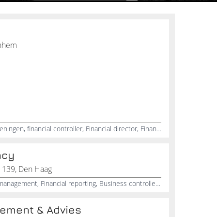
rnhem
Interim management, Dienstverleningen, financial controller, Financial director, Financieel advies, Organisatieverandering, Verandermanagement , Financieel toezicht
ncy
 139, Den Haag
Controlling, Consultant, Project management, Financial reporting, Business controller, Project portfolio management, ICT Advies
ement & Advies