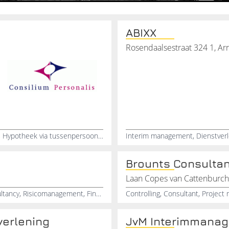
ABIXX
Rosendaalsestraat 324 1, A
Aankoopadvies woning, Keuring voor het energielabel, Hypotheek via tussenpersoon, Gespecialiseerd kredietmakelaar, Onafhankelijk hypotheek adviseur, Persoonlijk hypotheekadvies, Hypotheek met nationale hypotheek garantie, Financieel adviseur wonen, Bouwkundige keuring bij aankoop, Energielabel aanvragen
Brounts Consulta
Laan Copes van Cattenburch
Finance controller, Financieel Adviseur, Finance consultancy, Risicomanagement, Financieel beleidsadviseur, Grondbedrijf, Treasurer
verlening
JvM Interimmanag