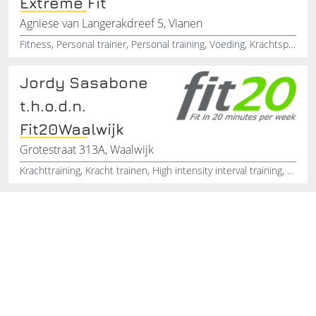
Extreme Fit
Agniese van Langerakdreef 5, Vianen
Fitness, Personal trainer, Personal training, Voeding, Krachtsport, Krachttraining, Sport advies, Schema, Activiteiten, Gezond leven
Jordy Sasabone
t.h.o.d.n.
Fit20Waalwijk
Grotestraat 313A, Waalwijk
Krachttraining, Kracht trainen, High intensity interval training, Fitheid trainen, Spierkrachttraining, Sportstudio, Spiermassa opbouwen, Personal trainer, Training voor senioren, Vitaliteit