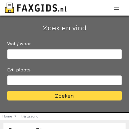
Zoek en vind
Wat / waar
Evt. plaats
Zoeken
Home
>
Fit & gezond