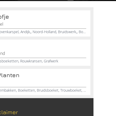
ofje
el
Rouwwerk, Bedrijfsbeplanting, Bovenkarspel, Andijk,, Noord-Holland, Bruidswerk,, Boeketten, Hydrocultuur
ind
dsboeketten, Rouwkransen, Grafwerk
Planten
Bloemist, Bloemen, Planten, Bloembakken, Boeketten, Bruidsboeket, Trouwboeket, Rouwboeketten, Rouwkransen, Tuinplanten
claimer