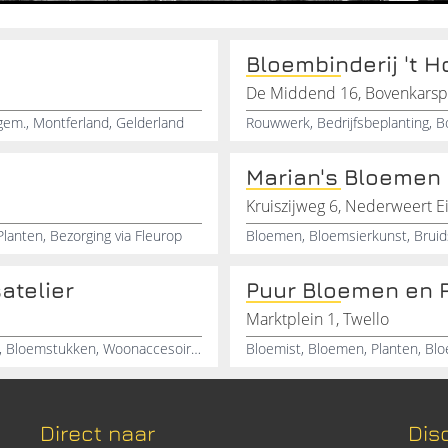
Bloembinderij 't H
De Middend 16, Bovenkarsp
gem., Montferland, Gelderland
Marian's Bloemen
Kruiszijweg 6, Nederweert E
lanten, Bezorging via Fleurop
Bloemen, Bloemsierkunst, Brui
atelier
Puur Bloemen en 
Marktplein 1, Twello
Bloemen, Planten, Bruidsboeketten, Rouwbloemwerk, Bloemstukken, Woonaccesoires, Kadoartikelen, Bloempotten, Webwinkel, Boeketten
Direct naar
Dis