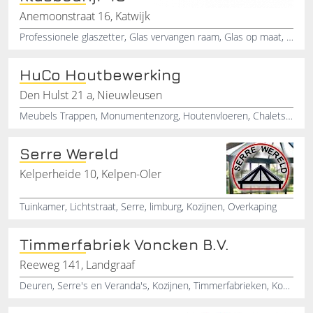
Anemoonstraat 16, Katwijk
Professionele glaszetter, Glas vervangen raam, Glas op maat, Glaswerken in de buurt, Herstellen en vervangen van glas, Gehard glazen binnendeuren, Inbraakwerend glas plaatsen, Moderne spiegelwanden, Houten kozijnen op maat, Goede glasservice
HuCo Houtbewerking
Den Hulst 21 a, Nieuwleusen
Meubels Trappen, Monumentenzorg, Houtenvloeren, Chalets Ramen Deuren, Dakkappel
Serre Wereld
Kelperheide 10, Kelpen-Oler
Tuinkamer, Lichtstraat, Serre, limburg, Kozijnen, Overkaping
Timmerfabriek Voncken B.V.
Reeweg 141, Landgraaf
Deuren, Serre's en Veranda's, Kozijnen, Timmerfabrieken, Kozijnen en Serrebouw