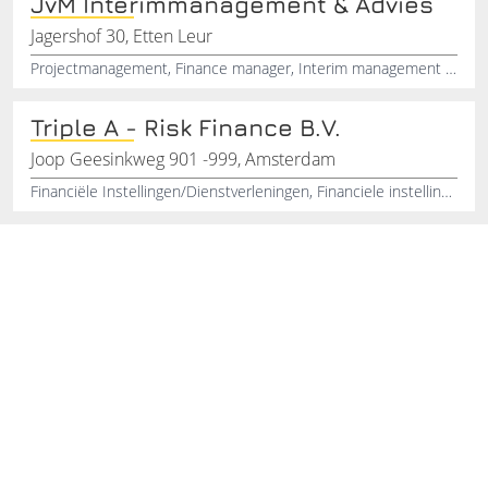
JvM Interimmanagement & Advies
Jagershof 30, Etten Leur
Projectmanagement, Finance manager, Interim management , Oplossing binnen het bedrijf, Verbetering binnen het bedrijf, Finance controller, Interim oplossingen
Triple A - Risk Finance B.V.
Joop Geesinkweg 901 -999, Amsterdam
Financiële Instellingen/Dienstverleningen, Financiele instellingen, Financieel Adviesbureau, Financiele adviseurs