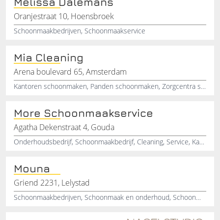
Melissa Dalemans
Oranjestraat 10, Hoensbroek
Schoonmaakbedrijven, Schoonmaakservice
Mia Cleaning
Arena boulevard 65, Amsterdam
Kantoren schoonmaken, Panden schoonmaken, Zorgcentra schoonmaken, Kinderdagverblijf schoonmaken, School schoonmaken, Schoonmaakster, Bedrijven schoonmaken, Cleaning service, Hotel schoonmaken, Interieurverzorgster
More Schoonmaakservice
Agatha Dekenstraat 4, Gouda
Onderhoudsbedrijf, Schoonmaakbedrijf, Cleaning, Service, Kantoorpanden, Scholen, Thuis, Reiniging
Mouna
Griend 2231, Lelystad
Schoonmaakbedrijven, Schoonmaak en onderhoud, Schoonmaakservice, Glasbewassing