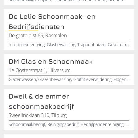
De Lelie Schoonmaak- en
Bedrijfsdiensten
De grote elst 66, Rosmalen
Interieurverzorging, Glasbewassing, Trappenhuizen, Gevelreiniging, Specialistische reiniging, Industriële reiniging
DM Glas en Schoonmaak
1e Oosterstraat 1, Hilversum
Glazenwassen, Glazenbewassing, Graffitieverwijdering, Hogendrukreiniging, Bouwopruiming, Bouwoplevering, Glazenwasser, Hilversum, Noord-Holland
Dweil & de emmer
schoonmaakbedrijf
Sweelincklaan 310, Tilburg
Schoonmaakbedrijf, Reinigingsbedrijf, Bedrijfpandenreiniging, Kantoorpandenreiniging, Openbaregebouwenreineging, Winkelcentrareininging, Tilburg, Noord-Holland