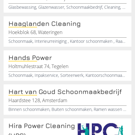
Glasbewassing, Glazenwasser, Schoonmaakbedrijf, Cleaning, Service, TerHeijde
Haaglanden Cleaning
Hoekblok 68, Wateringen
Schoonmaak, Interieurreiniging , Kantoor schoonmaken , Raam schoonmaken, Schoon opleveren van nieuwbouw woningen, Woningbouw, Witten van plafonds, Behang afstomen, Kleinschalig verfwerk, Mutatiewoningen
Hands Power
Holtmuhlestraat 74, Tegelen
Schoonmaak, Inpakservice, Sorteerwerk, Kantoorschoonmaak, Interieurschoonmaak, Reinigingsdiensten, Koerierdienst
Hart van Goud Schoonmaakbedrijf
Haardstee 128, Amsterdam
Binnen schoonmaken, Buiten schoonmaken, Ramen wassen , Kantoor schoonmaken, Pand schoonmaken, Huizen schoonmaken, Vloerreiniging
Hira Power Cleaning