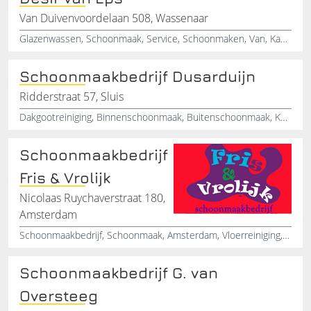
Van Duivenvoordelaan 508, Wassenaar
Glazenwassen, Schoonmaak, Service, Schoonmaken, Van, Kantoren, Scholen, Boutiek, Tapijt, Reinigen
Schoonmaakbedrijf Dusarduijn
Ridderstraat 57, Sluis
Dakgootreiniging, Binnenschoonmaak, Buitenschoonmaak, Keukenschoonmaak, Horecaschoonmaak, Tapijtreiniging, Vloerenonderhoud, Graffiti verwijderen, Stoepreiniging, Opleveringsschoonmaak
Schoonmaakbedrijf
Fris & Vrolijk
Nicolaas Ruychaverstraat 180,
Amsterdam
Schoonmaakbedrijf, Schoonmaak, Amsterdam, Vloerreiniging, Tapijtreiniging, Vloeronderhoud, Kantoren, Schoonmaakspecialist, Kinderopvang, Apotheek
Schoonmaakbedrijf G. van
Oversteeg