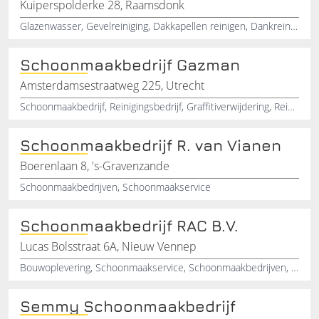
Kuiperspolderke 28, Raamsdonk
Glazenwasser, Gevelreiniging, Dakkapellen reinigen, Dankreiniging, Caravan reinigen, Chalet reinigen, Dakgoten reinigen, Tuin terras reinigen, Graffiti verwijderen, Hekwerk en garagedeuren reigingen
Schoonmaakbedrijf Gazman
Amsterdamsestraatweg 225, Utrecht
Schoonmaakbedrijf, Reinigingsbedrijf, Graffitiverwijdering, Reinigingswerken, Schoonmaakservice, Utrecht
Schoonmaakbedrijf R. van Vianen
Boerenlaan 8, 's-Gravenzande
Schoonmaakbedrijven, Schoonmaakservice
Schoonmaakbedrijf RAC B.V.
Lucas Bolsstraat 6A, Nieuw Vennep
Bouwoplevering, Schoonmaakservice, Schoonmaakbedrijven, Kantoren, Bedrijven, Scholen, Nieuw-Vennep, Noord-Holland, Glasbewassing
Semmy Schoonmaakbedrijf