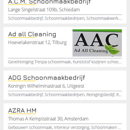
A.C.M. Schoonmaakbedrijf
Lange Singelstraat 109b, Schiedam
Schoonmaakbedrijf, Schoonmaakbedrijven, Schoonmaakwerk, Schiedam, Zuid-Holland
Ad all Cleaning
Hoevelakenstraat 12, Tilburg
Gevelreiniging Trespa schoonmaak, Kunststof kozijnen schoonmaken, Biologisch afbreekbaar schoonmaken, Veranda schoonmaken, Rolluiken schoonmaken, Garagedeuren schoonmaken, Carports schoonmaken
ADG Schoonmaakbedrijf
Koningin Wilhelminastraat 6, Uitgeest
Schoonmaakbedrijf, Schoonmaakbedrijven, Reinigingsbedijf, Reinigingsbedrijven, Glazenwassen, Glazenwasserij, Glazenwasser, Onderhoudsbedrijven, Uitgeest, Noord-Holland
AZRA HM
Thomas A Kempisstraat 30, Amsterdam
Gebouwen schoonmaak, Interieur verzorging, Schoonmaken van kantoren, Schoonmaken van panden, Schoonmaken van scholen, Schoonmaken van trappenhuizen, Schoonmaken van tafels