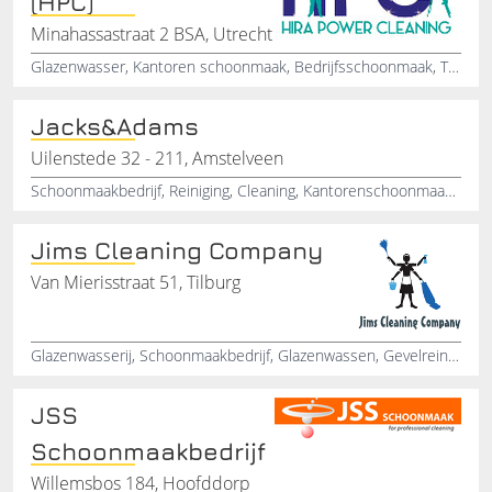
(HPC)
Minahassastraat 2 BSA, Utrecht
Glazenwasser, Kantoren schoonmaak, Bedrijfsschoonmaak, Trappenhuizen schoonmaak, Fabrieken schoonmaken, Pandjes schoonmaken, Particuliere woning schoonmaken, Verhuis schoonmaken, Algemene schoonmaak, Interieurverzorging
Jacks&Adams
Uilenstede 32 - 211, Amstelveen
Schoonmaakbedrijf, Reiniging, Cleaning, Kantorenschoonmaak, Opleveringsschoonmaak, Glasbewassing, Glazenwasserij
Jims Cleaning Company
Van Mierisstraat 51, Tilburg
Glazenwasserij, Schoonmaakbedrijf, Glazenwassen, Gevelreiniging, Graffitiverwijdering, Kantoorpandenreiniging, Winkelpandenreiniging, Hogedrukreiniging, Noord-Brabant, Tilburg
JSS
Schoonmaakbedrijf
Willemsbos 184, Hoofddorp