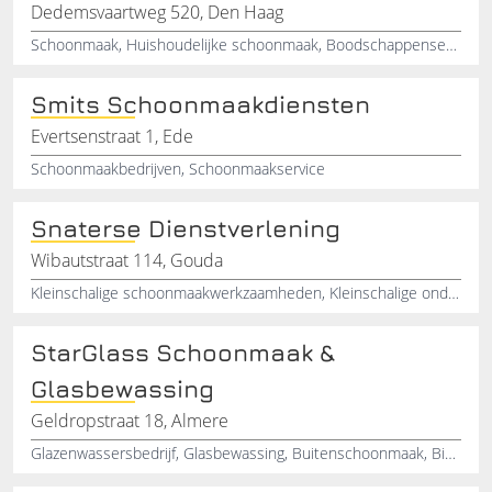
Dedemsvaartweg 520, Den Haag
Schoonmaak, Huishoudelijke schoonmaak, Boodschappenservice, Glazenwasser , Strijkservice , Huishoudelijke hulp
Smits Schoonmaakdiensten
Evertsenstraat 1, Ede
Schoonmaakbedrijven, Schoonmaakservice
Snaterse Dienstverlening
Wibautstraat 114, Gouda
Kleinschalige schoonmaakwerkzaamheden, Kleinschalige onderhoudswerken, Kleinschalige schoonmaak eenmanszaak, Keuken schoonmaak, Cafetaria schoonmaak, Klein café schoonmaak, Kleinschalige klusjes, Klein interieur schoonmaak
StarGlass Schoonmaak &
Glasbewassing
Geldropstraat 18, Almere
Glazenwassersbedrijf, Glasbewassing, Buitenschoonmaak, Binnenschoonmaak, Schoonmaak onderhoud, Schoonmaakbedrijf Flevoland, Glazenwasserij