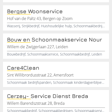
Bergse Woonservice
Hof van de Paltz 43, Bergen op Zoom
Wasserij, Strijkbedrijf, Huishoudelijke hulp, Schoonmaakbedrijf, Huizen schoonmaken, Wasserette
Bouw en Schoonmaakservice Nour
Willem de Zwijgerlaan 227, Leiden
Bouwbedrijf, Schoonmaakservice, Schoonmaakbedrijf, Leiden
Care4Clean
Sint Willibrordusstraat 22, Amersfoort
Schoonmaak bedrijfspanden, Schoonmaak kinderdagverblijven, Schoonmaak Hotels, Schoonmaak scholen, Schoonmaak gymzalen, Opleveringsschoonmaak, Gevelreiniging, Raambewassing
Cerzey- Service Dienst Breda
Willem Barendszstraat 28, Breda
Schoonmaakbedrijf, Schoonmaakbedrijven, Schoonmaakservice, Glazenwasser, Glazenwasserij, Carcleaning, Kantoorpanden, Scholen, Bedrijven, Kinderdagverblijf