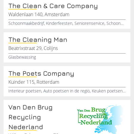
The Clean & Care Company
Waldenlaan 140, Amsterdam
Schoonmaakbedrijf, Kinderfeesten, Seniorenservice, Schoonmaak huizen, Personal shopping, Beauty en wellness, Secretariële dienstverlening, Verhuisservice
The Cleaning Man
Beatrixstraat 29, Colijns
Glasbewassing
The Poets Company
Kuinder 115, Rotterdam
Interieur poetsen, Auto poetsen in de regio, Keuken poetsen, Chroom poetsen , Exterieur poetsen , Vloer poetsen, Boten poetsen, Polyester poetsen, Zilver poetsen, Poetsbedrijf in de regio
Van Den Brug
Recycling
Nederland