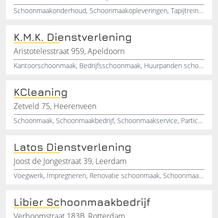
Schoonmaakonderhoud, Schoonmaakopleveringen, Tapijtreiniging, Grafittiverwijdering, Grootkeukens, PC-reiniging, Schiphol, Vloeren, Onderhoud, hoofddorp
K.M.K. Dienstverlening
Aristotelesstraat 959, Apeldoorn
Kantoorschoonmaak, Bedrijfsschoonmaak, Huurpanden schoonmaak, Schoonmaakbedrijf, Oplevering reiniging, Schoonmaker huurwoningen, Schoonmaakbedrijf scholen, School schoonmaakwerk
KCleaning
Zetveld 75, Heerenveen
Schoonmaak, Schoonmaakbedrijf, Schoonmaakservice, Particulieren, Bedrijven, Heerenveen, Friesland
Latos Dienstverlening
Joost de Jongestraat 39, Leerdam
Voegwerk, Impregneren, Renovatie schoonmaak, Schoonmaakwerk, Houtreiniging, Schilderwerk, Bouwopruimingen
Libier Schoonmaakbedrijf
Verboomstraat 183B, Rotterdam