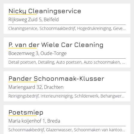
Nicky Cleaningservice
Rijksweg Zuid 5, Belfeld
Cleaningservice, Schoonmaakbedrijf, Hogedrukreiniging, Gevelreiniging, Interieurreiniging, Tegelen, Limburg, Venlo, Reinigingsbedrijf, Glasenwasser
P. van der Wiele Car Cleaning
Boezemweg 3, Oude-Tonge
Detail poetsen, Detailing, Auto poetsen, Auto schoonmaken, Polijsten, Campers poetsen, Caravan poetsen , Boot poetsen, Cleaning , Interieur schoonmaken
Pander Schoonmaak-Klusser
Mariengaard 32, Drachten
Reinigingsbedrijf, Interieurreiniging, Schilderwerk, Behangwerk, Laminaatlegger, Timmerwerk, Verhuizer, Spachtelwerk, Glazenwasser, Drachten
Poetsmiep
Maria koijenhof 1, Breda
Schoonmaakbedrijf, Glazenwasser, Schoonmaken van kantoorpanden, Schoonmaken van scholen, Reinigen van zonnepanelen, Schoonmaken van dakkapel, Legen van dakgoten, Ramen lappen binnen en buiten, Steriele schoonmaak