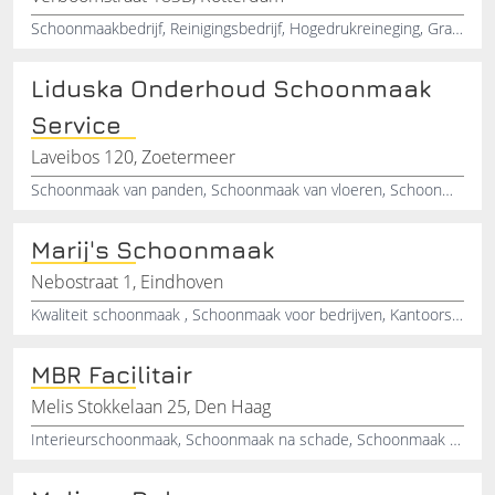
Schoonmaakbedrijf, Reinigingsbedrijf, Hogedrukreineging, Grafitieverwijdering, Mosverwijdering, Gevelreining, Glazenwasser, Glazenwassen, Rotterdam, Zuid-Holland
Liduska Onderhoud Schoonmaak
Service
Laveibos 120, Zoetermeer
Schoonmaak van panden, Schoonmaak van vloeren, Schoonmaak van scholen, Schoonmaak van winkels, Hogedrukreiniging, Schoonmaak van portieken, Schoonmaak van verkeersborden, Zoetermeer, Zuid-Holland
Marij's Schoonmaak
Nebostraat 1, Eindhoven
Kwaliteit schoonmaak , Schoonmaak voor bedrijven, Kantoorschoonmaak, Hoge werk druk, Huizen schoonmaak, Interieur schoonmaak
MBR Facilitair
Melis Stokkelaan 25, Den Haag
Interieurschoonmaak, Schoonmaak na schade, Schoonmaak na brandschade, Schoonmaakonderhoud, Kleine reparaties, Tuin onderhoud