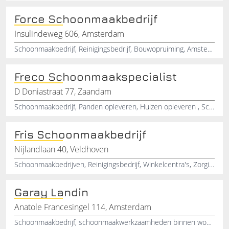
Force Schoonmaakbedrijf
Insulindeweg 606, Amsterdam
Schoonmaakbedrijf, Reinigingsbedrijf, Bouwopruiming, Amsterdam, Noord-Holland
Freco Schoonmaakspecialist
D Doniastraat 77, Zaandam
Schoonmaakbedrijf, Panden opleveren, Huizen opleveren , Scholen schoonmaak, Kantoor schoonmaak, Vloeren schoonmaak, Industriële reiniging
Fris Schoonmaakbedrijf
Nijlandlaan 40, Veldhoven
Schoonmaakbedrijven, Reinigingsbedrijf, Winkelcentra's, Zorginstellingen, Veldhoven, Noord-Brabant
Garay Landin
Anatole Francesingel 114, Amsterdam
Schoonmaakbedrijf, schoonmaakwerkzaamheden binnen woningen, Kantoorschoonmaak, Schoolschoonmaak, Trappenhuizen, Woning schoonmaak