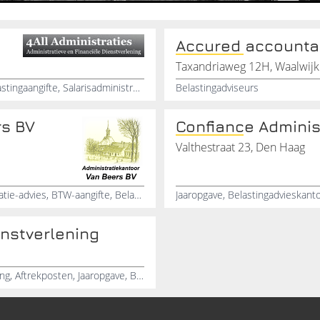
Accured accounta
Taxandriaweg 12H, Waalwijk
Boekhouding, Inkomstenbelasting, BTW-aangifte, Belastingaangifte, Salarisadministratie, Administratie, Jaarrekeningen
Belastingadviseurs
rs BV
Confiance Adminis
Valthestraat 23, Den Haag
Belastingaangifte, Financiering, Boekhouding, Organisatie-advies, BTW-aangifte, Belastingadvies, Jaarrekening, Salarisadministratie, Loonadministratie, Managementondersteuning
enstverlening
Administratiekantoor, Salarisadministratie, Boekhouding, Aftrekposten, Jaaropgave, Belastingadviseur, Belastingaangifte, Begeleiding, BTW-aangifte, Administratieve dienstverlening