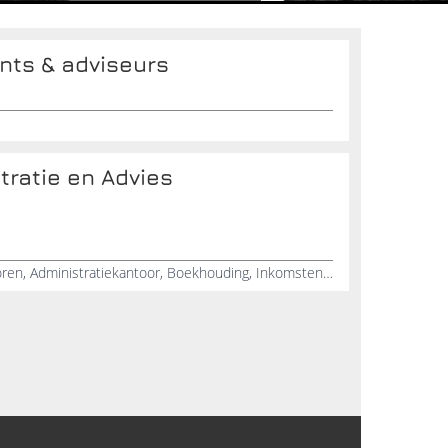
nts & adviseurs
tratie en Advies
Jaaropgave, Belastingadvieskantoren, Administratiekantoor, Boekhouding, Inkomstenbelasting, Uitgave, Aangifte, Belastingtarieven, Loonbelasting