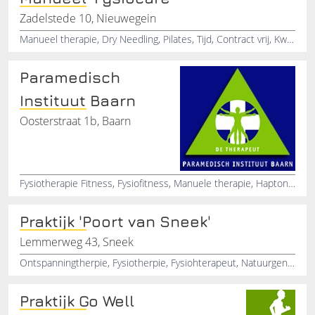
Zadelstede 10, Nieuwegein
Manueel therapie, Dry Needling, Pilates, Tijd, Contract vrij, Kwaliteitszorg, Rugklachten, Schouderklachten, Nekklachten, Whiplash behandeling
Paramedisch
Instituut Baarn
Oosterstraat 1b, Baarn
Fysiotherapie Fitness, Fysiofitness, Manuele therapie, Haptonomie Massage, Bewegingstherapie
Praktijk 'Poort van Sneek'
Lemmerweg 43, Sneek
Ontspanningtherpie, Fysiotherpie, Fysiohterapeut, Natuurgenezing, Loopbaanbeleiding, Coatching, Begeleiding, Ziekteverzuim, Massage, Werkhervatting
Praktijk Go Well