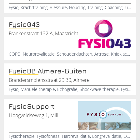
Fysio, Krachttraining, Blessure, Houding, Training, Coaching, Lifestyle, Sport, Bewegen, Gezondheid
Fysio043
Frankenstraat 132 A, Maastricht
COPD, Neurorevalidatie, Schouderklachten, Artrose, Knieklachten, Nekklachten, Fysiotherapiepraktijk, Medical taping, Sportfysio, Lymfdrainage
FysioBB Almere-Buiten
Brandersmolensstraat 29 30, Almere
Fysio, Manuele therapie, Echografie, Shockwave therapie, Fysio therapie
FysioSupport
Hoogveldseweg 1, Mill
Fysiotherapie, Fysiofitness, Hartrevalidatie, Longrevalidatie, Origene, Blessures, Gewrichten, RSI, Fysio, Ontspanningstherapie