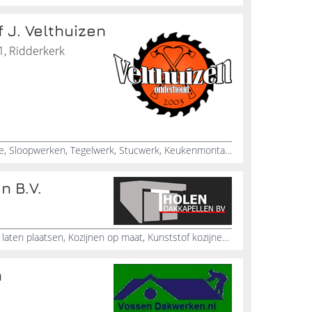
 J. Velthuizen
1, Ridderkerk
Kunststofkozijnen, Gevelmontage, Sloopwerken, Tegelwerk, Stucwerk, Keukenmontage, Schuttingen, Inpandige verbouwingen aan huizen, Inpandige verbouwingen aan bedrijfspanden, Funderingen
n B.V.
Dakkapellen specialist, Rolluiken laten plaatsen, Kozijnen op maat, Kunststof kozijnen, Terrasoverkappingen, Dakconstructies, Dakkapel plaatsen, Dakisolatie buitenzijde, Montagewerken, Kunststof dakkapel laten plaatsen
n