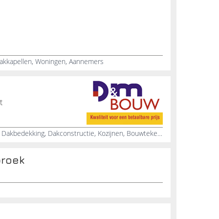
akkapellen, Woningen, Aannemers
t
Dakramen, Tegels, Schilderwerk, Dakbedekking, Dakconstructie, Kozijnen, Bouwtekening, Bouwvergunningen, Gelderland, Nunspeet
broek