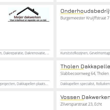
Onderhoudsbedrijf
Burgemeester Kruijffstraat 7
Dakgoten, Dakdekker, Kunststofdaken, Overkappingen, Dakreparatie, Dakrenovatie, Dakdekkersbedrijf, Dakterrassen, Tuindaken
Tholen Dakkapelle
Slabbecoornweg 64, Tholen
Bouwbedrijf, Timmerbedrijf, Onderhoudsbedrijf, Bouwprojecten, Dakkapellen plaatsen, Constructiewerken, Timmerwerken, Kozijnen, Dakramen, Badkamer renovatie
Vossen Dakwerke
Zilversparstraat 23, Echt