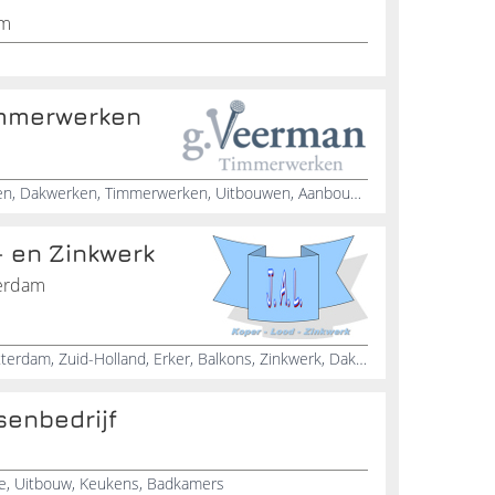
am
immerwerken
Verbouwingen, Renovatie, Klussen, Dakwerken, Timmerwerken, Uitbouwen, Aanbouw, Serres, Metsel, Tegelzet
- en Zinkwerk
terdam
Koper, Lood, Zink, Dakgoten, Rotterdam, Zuid-Holland, Erker, Balkons, Zinkwerk, Dakreparatie
enbedrijf
ie, Uitbouw, Keukens, Badkamers