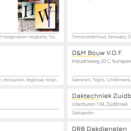
Dakkapellen, Dakramen, Kozijnen Deuren, Bouwbedrijf Hoogendoorn Wegkamp, Trappen, Timmerwerken, Metselwerk, Betonwerken, Dakpannen, Dakbeplating
Timmeronderhoud, Renovatie, D
D&M Bouw V.O.F.
Instustrieweg 20 C, Nunspee
Timmerwerken, Noord-Holland, Renovatie, Amsterdam, Restauratie, Regionaal, Kozijnen, Stucen, Schildersbedrijf, Sierpleister
Daktechniek Zuid
Uiterburen 134, Zuidbroek
Dakkapellen
DRB Dakdiensten