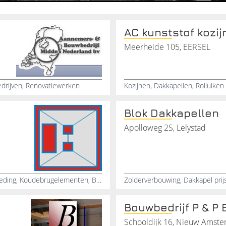
AC kunststof kozij
Meerheide 105, EERSEL
drijven, Renovatiewerken
Kozijnen, Dakkapellen, Rolluike
Blok Dakkapellen
Apolloweg 2S, Lelystad
Raamluiken, Windveren, Boeidelen, Schoorsteenomkleding, Koudebrugelementen, Bekledingselementen, Dakkapellen, Aluminiumluifel, Deurluifel, Dakgoten
Bouwbedrijf P & P B
Schooldijk 16, Nieuw Amst