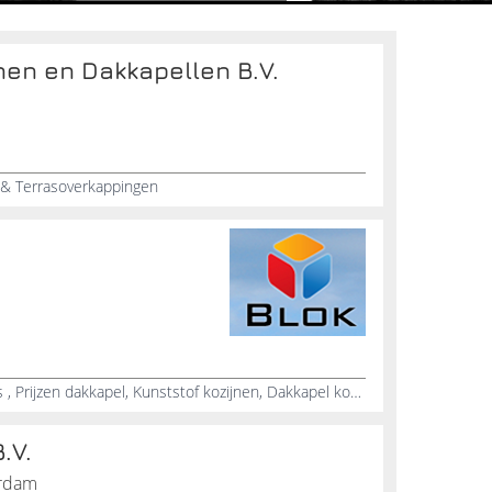
nen en Dakkapellen B.V.
n & Terrasoverkappingen
Zolderverbouwing, Dakkapel prijs , Prijzen dakkapel, Kunststof kozijnen, Dakkapel kosten, Verbouwingen aan je huis, Rolluiken, Goedkope dakkapel, Dakkapel Specialist, Dakkapel adviseur
.V.
erdam